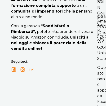
Utili
30
formazione completa,
supporto
e una
N
comunità di imprenditori
che la pensano
Gou
Cor
allo stesso modo.
St,
Ama
Ste
Con la garanzia
“Soddisfatti o
PR
R,
Rimborsati”,
potete intraprendere il vostro
Lanc
Sher
viaggio su Amazon con fiducia.
Unisciti a
Seg
WY,
noi oggi e sblocca il potenziale della
8280
vendita online!
Unit
Stat
Seguiteci:
Que
sito
non
è
appo
da
Fac