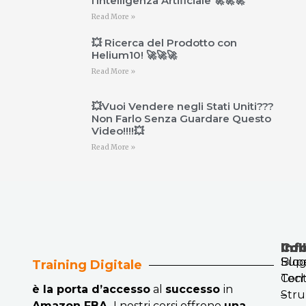
l’Intelligenza Artificiale 🚀🚀🚀
Read More »
💥 Ricerca del Prodotto con
Helium10! 🚀🚀🚀
Read More »
💥Vuoi Vendere negli Stati Uniti???
Non Farlo Senza Guardare Questo
Video!!!!💥
Read More »
Col
Inf
Blo
Sup
Training Digitale
Cont
Tech
è la porta d’accesso
al
successo
in
Str
–
Amazon FBA.
I nostri corsi offrono
una