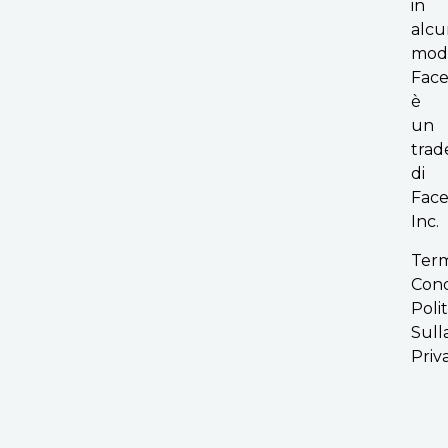
in
alcu
mod
Fac
è
un
tra
di
Face
Inc.
Term
Cond
Polit
Sull
Priv