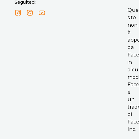
Seguiteci:
Que
sito
non
è
appo
da
Fac
in
alcu
mod
Fac
è
un
tra
di
Face
Inc.