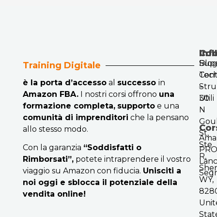
Col
Inf
Blo
Sup
Training Digitale
Cont
Tech
è la porta d’accesso
al
successo
in
Str
–
Amazon FBA.
I nostri corsi offrono
una
Utili
30
formazione completa,
supporto
e una
N
comunità di imprenditori
che la pensano
Gou
Cor
allo stesso modo.
St,
Ama
Ste
Con la garanzia
“Soddisfatti o
PR
R,
Rimborsati”,
potete intraprendere il vostro
Lanc
Sher
viaggio su Amazon con fiducia.
Unisciti a
Seg
WY,
noi oggi e sblocca il potenziale della
8280
vendita online!
Unit
Stat